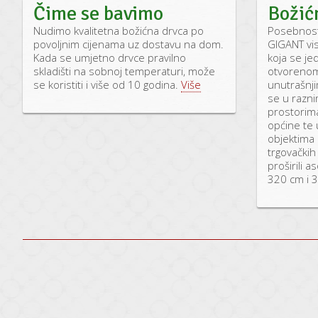
Čime se bavimo
Božić
Nudimo kvalitetna božićna drvca po
Posebnost
povoljnim cijenama uz dostavu na dom.
GIGANT vi
Kada se umjetno drvce pravilno
koja se je
skladišti na sobnoj temperaturi, može
otvorenom,
se koristiti i više od 10 godina.
Više
unutrašnji
se u razni
prostorima
općine te 
objektima 
trgovački
proširili 
320 cm i 