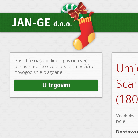
Posjetite našu online trgovinu i već
Umj
danas naručite svoje drvce za božićne i
novogodišnje blagdane.
Sca
U trgovini
(180
Visokokvali
boje.
Dostava 