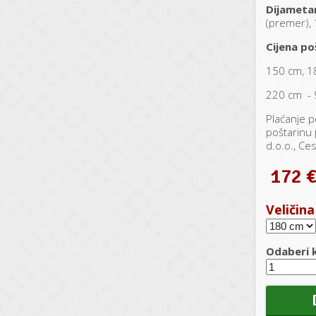
Dijametar
(premer),
Cijena po
150 cm, 1
220 cm - 
Plaćanje p
poštarinu 
d.o.o., Ce
172 
Veličina
Odaberi k