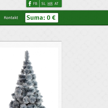
FB
SL
HR
AT
Suma:
0 €
Kontakt