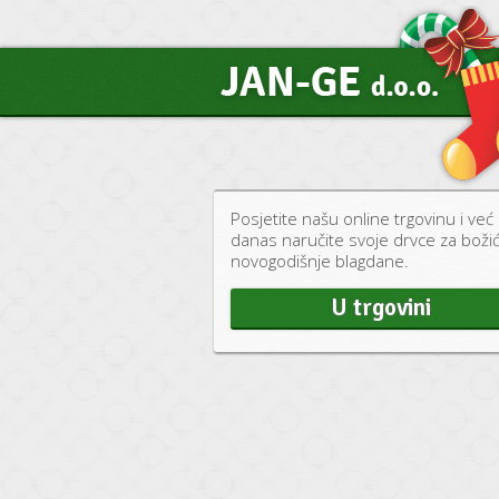
Posjetite našu online trgovinu i već
danas naručite svoje drvce za božić
novogodišnje blagdane.
U trgovini