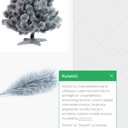
Kolačići
Kolačići su male datoteke koje se
učitavaju u vaše računalo kako bi
pomogle pri unapređivanju
korisničkog iskustva i analizi posjete
internetske stranice. Smjernice
povjerenika za informacije o
korištenju kolačića možete pronaći
na sljedećoj
poveznici
.
Klikom na "Dopusti" prihvaćate