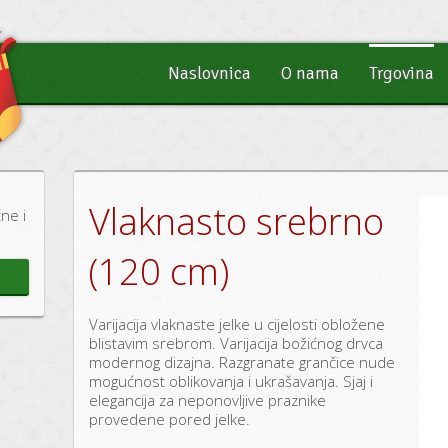
Naslovnica
O nama
Trgovina
Vlaknasto srebrno
ne i
(120 cm)
Varijacija vlaknaste jelke u cijelosti obložene
blistavim srebrom. Varijacija božićnog drvca
modernog dizajna. Razgranate grančice nude
mogućnost oblikovanja i ukrašavanja. Sjaj i
elegancija za neponovljive praznike
provedene pored jelke.