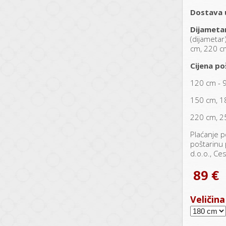
Dostava 
Dijameta
(dijametar
cm, 220 c
Cijena po
120 cm - 
150 cm, 1
220 cm, 2
Plaćanje p
poštarinu 
d.o.o., Ce
89 €
Veličina