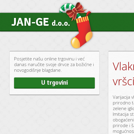
Posjetite našu online trgovinu i već
Vlak
danas naručite svoje drvce za božićne i
novogodišnje blagdane.
vršc
U trgovini
Varijacija
prirodno 
zelene igl
Imitacija 
obogaćenih
prirode i 
mogućnost 