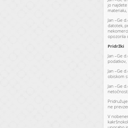
jo najdete
materialu, 
Jan –Ge d.
datotek, p
nekomerci
opozorila 
Pridržki
Jan –Ge d.
podatkov, 
Jan –Ge d.
obiskom st
Jan –Ge d.
netočnost 
Pridružuje
ne prevze
V nobenem 
kakršnokol
uporabo in