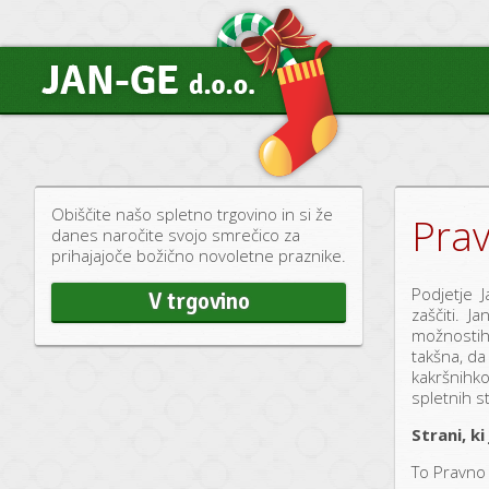
Obiščite našo spletno trgovino in si že
Prav
danes naročite svojo smrečico za
prihajajoče božično novoletne praznike.
Podjetje J
V trgovino
zaščiti. J
možnostih 
takšna, da
kakršnihko
spletnih s
Strani, k
To Pravno