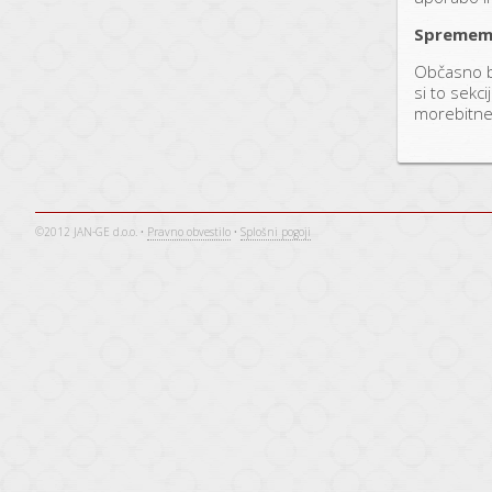
Sprememb
Občasno b
si to sekc
morebitne 
©2012 JAN-GE d.o.o. •
Pravno obvestilo
•
Splošni pogoji