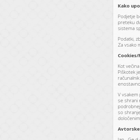
Kako upo
Podjetje b
preteku dv
sistema s
Podatki, z
Za vsako 
Cookies/P
Kot večina
Piškotek j
računalnik
enostavnos
V vsakem p
se shrani
podrobnejš
so shranjen
določenimi
Avtorske
Jan –Ge d.