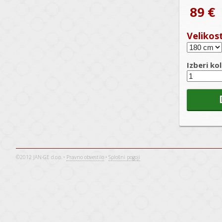
89 €
Velikos
Izberi kol
©2012 JAN-GE d.o.o. •
Pravno obvestilo
•
Splošni pogoji