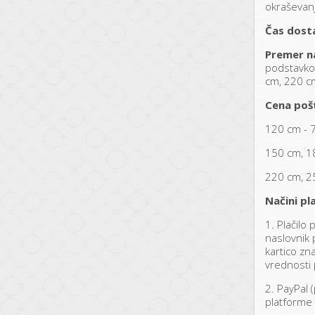
okraševanj
Čas dost
Premer n
podstavko
cm, 220 c
Cena poš
120 cm - 
150 cm, 1
220 cm, 2
Načini pla
1. Plačilo
naslovnik p
kartico zn
vrednosti 
2. PayPal (
platforme 