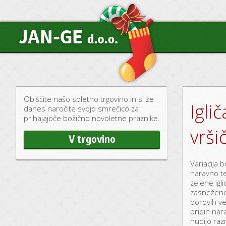
Obiščite našo spletno trgovino in si že
Igli
danes naročite svojo smrečico za
prihajajoče božično novoletne praznike.
vrši
V trgovino
Variacija b
naravno t
zelene igli
zasnežene.
borovih vej
pridih nar
nudijo raz