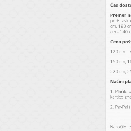
Čas dost
Premer na
podstavko
cm, 180 c
cm - 140 
Cena poš
120 cm - 
150 cm, 1
220 cm, 2
Načini pla
1. Plačilo
kartico zn
2. PayPal 
Naročilo je