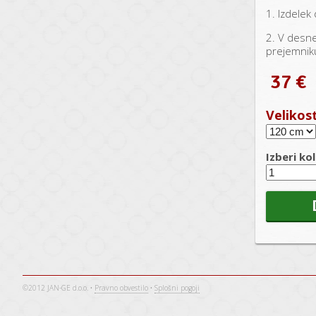
1. Izdelek 
2. V desne
prejemniku
37 €
Velikos
Izberi kol
©2012 JAN-GE d.o.o. •
Pravno obvestilo
•
Splošni pogoji