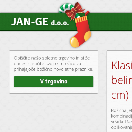
Obiščite našo spletno trgovino in si že
Klas
danes naročite svojo smrečico za
prihajajoče božično novoletne praznike.
beli
V trgovino
cm)
Božična jel
kombinacij
vršički. R
oblikovanj