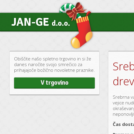
Obiščite našo spletno trgovino in si že
Sre
danes naročite svojo smrečico za
prihajajoče božično novoletne praznike.
drev
V trgovino
Srebrna va
vejice nud
okraševanj
neponovlji
Čas dost