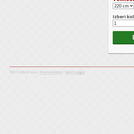
Izberi kol
©2012 JAN-GE d.o.o. •
Pravno obvestilo
•
Splošni pogoji