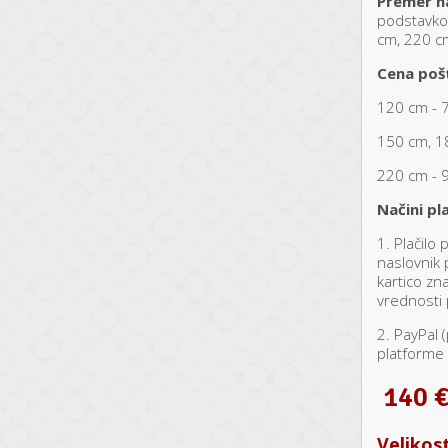
Premer n
podstavko
cm, 220 c
Cena poš
120 cm - 
150 cm, 1
220 cm - 
Načini pla
1. Plačilo
naslovnik p
kartico zn
vrednosti 
2. PayPal (
platforme 
140 
Velikos