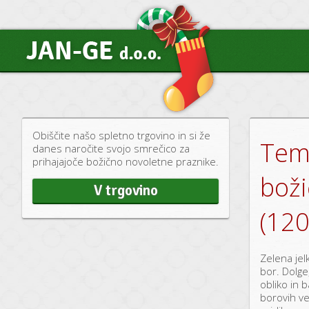
Obiščite našo spletno trgovino in si že
Tem
danes naročite svojo smrečico za
prihajajoče božično novoletne praznike.
boži
V trgovino
(120
Zelena jel
bor. Dolge
obliko in 
borovih vej