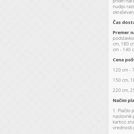
pridih nar
nudijo raz
okraševan
Čas dost
Premer n
podstavko
cm, 180 c
cm - 140 
Cena poš
120 cm - 
150 cm, 1
220 cm, 2
Načini pla
1. Plačilo
naslovnik p
kartico zn
vrednosti 