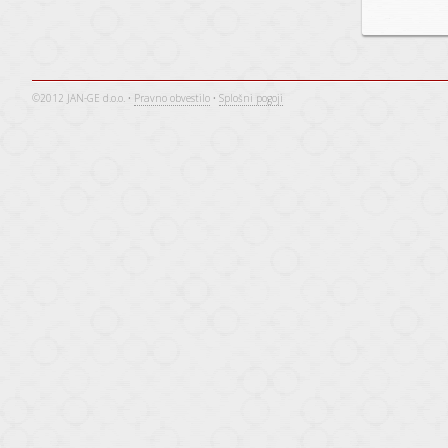
©2012 JAN-GE d.o.o. •
Pravno obvestilo
•
Splošni pogoji