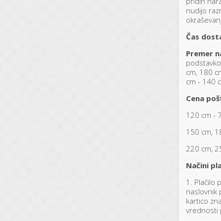
pridih nar
nudijo raz
okraševan
Čas dost
Premer n
podstavko
cm, 180 c
cm - 140 
Cena poš
120 cm - 
150 cm, 1
220 cm, 2
Načini pla
1. Plačilo
naslovnik p
kartico zn
vrednosti 