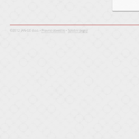
©2012 JAN-GE d.o.o. •
Pravno obvestilo
•
Splošni pogoji