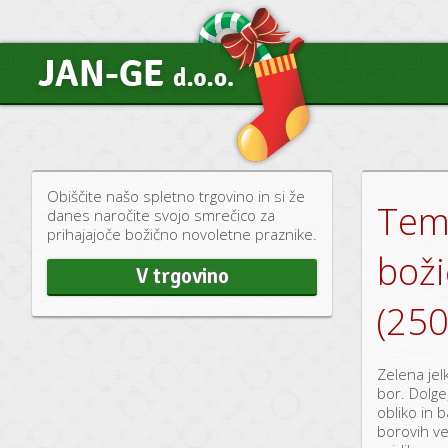
Obiščite našo spletno trgovino in si že
Tem
danes naročite svojo smrečico za
prihajajoče božično novoletne praznike.
boži
V trgovino
(250
Zelena jel
bor. Dolge
obliko in 
borovih vej